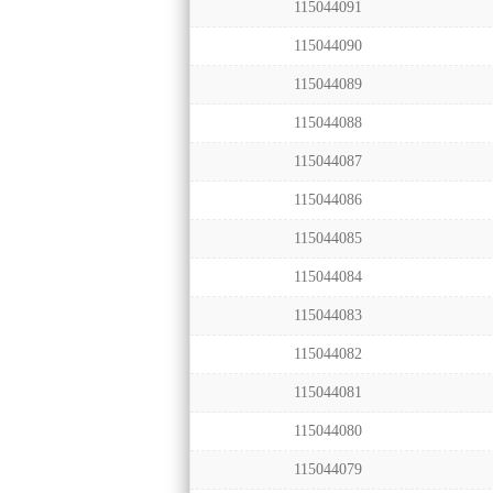
115044091
115044090
115044089
115044088
115044087
115044086
115044085
115044084
115044083
115044082
115044081
115044080
115044079