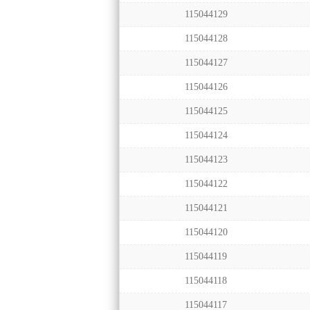
115044129
115044128
115044127
115044126
115044125
115044124
115044123
115044122
115044121
115044120
115044119
115044118
115044117