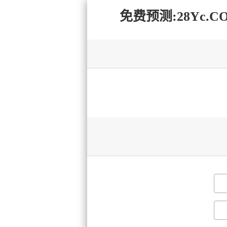
免费预测:28Yc.