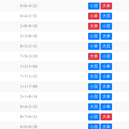
9+8+4=21
小双
大单
6+4+1=11
小单
大双
2+8+9=19
大单
小双
5+3+8=16
小双
大单
8+5+2=15
小单
大双
7+9+3=19
大单
小双
1+2+1=04
大双
小单
7+7+1=15
大双
小单
1+1+7=09
小双
大单
5+1+8=14
小双
大单
6+4+2=12
大双
小单
8+7+6=21
小双
大单
6+6+8=20
小双
大单