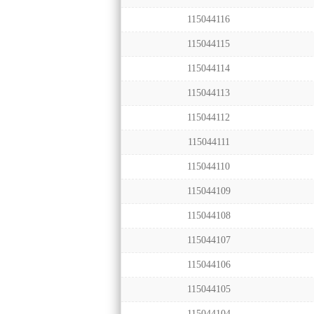
115044116
115044115
115044114
115044113
115044112
115044111
115044110
115044109
115044108
115044107
115044106
115044105
115044104