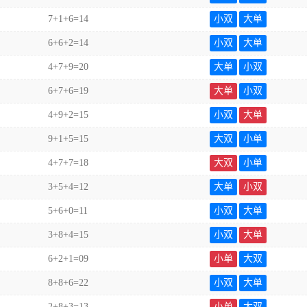
7+1+6=14
小双
大单
6+6+2=14
小双
大单
4+7+9=20
大单
小双
6+7+6=19
大单
小双
4+9+2=15
小双
大单
9+1+5=15
大双
小单
4+7+7=18
大双
小单
3+5+4=12
大单
小双
5+6+0=11
小双
大单
3+8+4=15
小双
大单
6+2+1=09
小单
大双
8+8+6=22
小双
大单
2+8+3=13
小单
大双