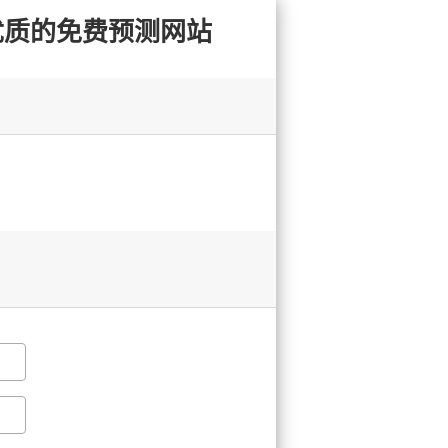
火热优质的免费预测网站