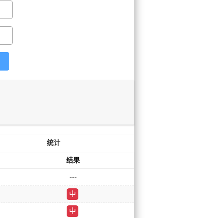
统计
结果
---
中
中