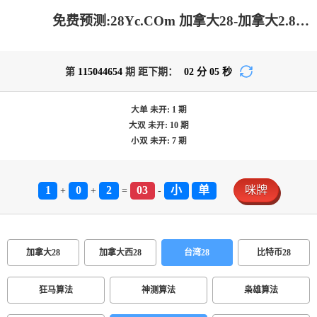
免费预测:28Yc.COm 加拿大28-加拿大2.8预测_极致火热优质的免费预测网站
第
115044654
期 距下期：
02
分
05
秒
大单
未开:
1
期
大双
未开:
10
期
小双
未开:
7
期
1
0
2
03
小
单
咪牌
+
+
=
-
加拿大28
加拿大西28
台湾28
比特币28
狂马算法
神测算法
枭雄算法