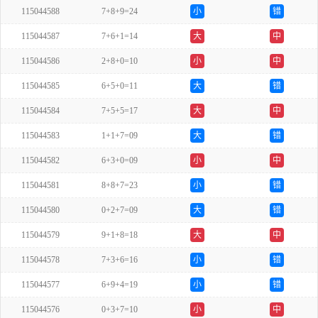
115044588
7+8+9=24
小
错
115044587
7+6+1=14
大
中
115044586
2+8+0=10
小
中
115044585
6+5+0=11
大
错
115044584
7+5+5=17
大
中
115044583
1+1+7=09
大
错
115044582
6+3+0=09
小
中
115044581
8+8+7=23
小
错
115044580
0+2+7=09
大
错
115044579
9+1+8=18
大
中
115044578
7+3+6=16
小
错
115044577
6+9+4=19
小
错
115044576
0+3+7=10
小
中