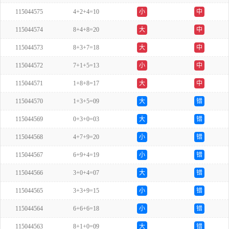
115044575
4+2+4=10
小
中
115044574
8+4+8=20
大
中
115044573
8+3+7=18
大
中
115044572
7+1+5=13
小
中
115044571
1+8+8=17
大
中
115044570
1+3+5=09
大
错
115044569
0+3+0=03
大
错
115044568
4+7+9=20
小
错
115044567
6+9+4=19
小
错
115044566
3+0+4=07
大
错
115044565
3+3+9=15
小
错
115044564
6+6+6=18
小
错
115044563
8+1+0=09
大
错