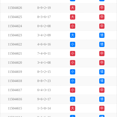
115044626
8+9+2=19
大
中
115044625
8+3+6=17
大
中
115044624
0+6+2=08
小
中
115044623
3+4+2=09
大
错
115044622
4+6+6=16
小
错
115044621
7+4+0=11
小
中
115044620
3+4+1=08
小
中
115044619
8+5+2=15
小
错
115044618
8+8+7=23
小
错
115044617
6+4+3=13
小
中
115044616
9+6+2=17
小
错
115044615
1+5+8=14
大
中