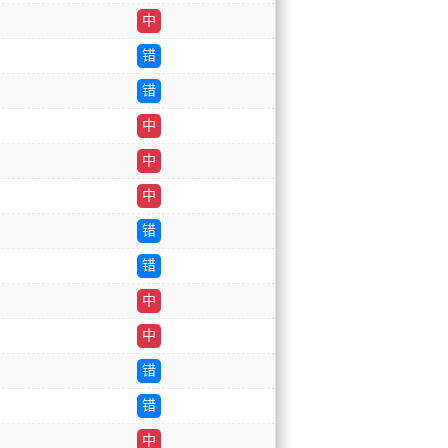
中
错
错
中
中
中
错
错
中
中
错
错
中