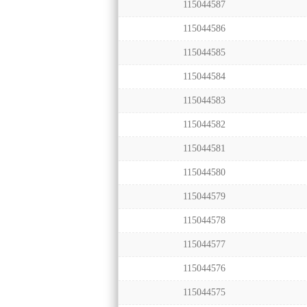
115044587
115044586
115044585
115044584
115044583
115044582
115044581
115044580
115044579
115044578
115044577
115044576
115044575