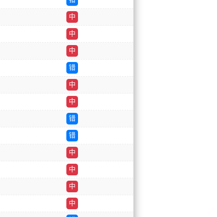
中
中
中
错
中
中
错
错
中
中
中
中