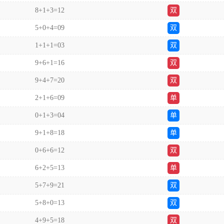
8+1+3=12
双
5+0+4=09
双
1+1+1=03
双
9+6+1=16
双
9+4+7=20
双
2+1+6=09
单
0+1+3=04
单
9+1+8=18
单
0+6+6=12
双
6+2+5=13
单
5+7+9=21
双
5+8+0=13
双
4+9+5=18
双