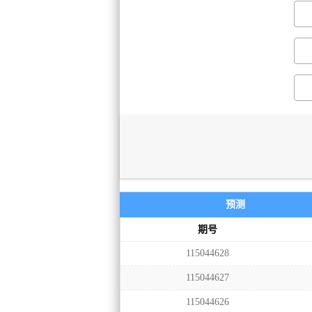
预测
期号
115044628
115044627
115044626