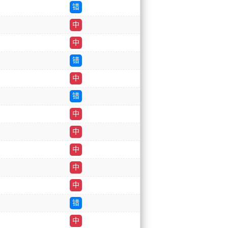
错
中
中
错
中
错
中
中
中
中
中
错
中