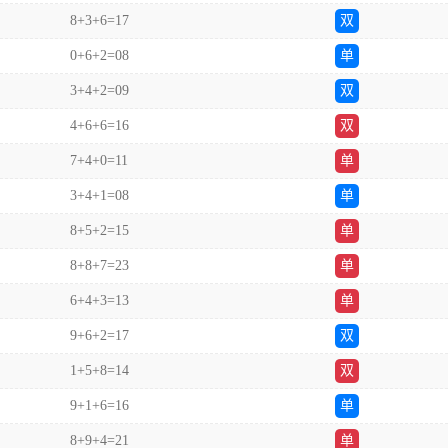
8+3+6=17
双
0+6+2=08
单
3+4+2=09
双
4+6+6=16
双
7+4+0=11
单
3+4+1=08
单
8+5+2=15
单
8+8+7=23
单
6+4+3=13
单
9+6+2=17
双
1+5+8=14
双
9+1+6=16
单
8+9+4=21
单