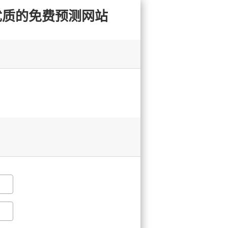
火热优质的免费预测网站