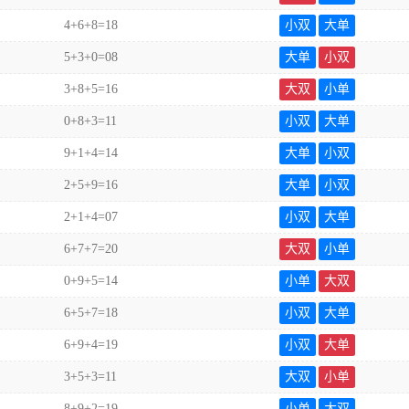
4+6+8=18
小双
大单
5+3+0=08
大单
小双
3+8+5=16
大双
小单
0+8+3=11
小双
大单
9+1+4=14
大单
小双
2+5+9=16
大单
小双
2+1+4=07
小双
大单
6+7+7=20
大双
小单
0+9+5=14
小单
大双
6+5+7=18
小双
大单
6+9+4=19
小双
大单
3+5+3=11
大双
小单
8+9+2=19
小单
大双