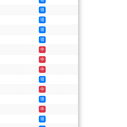
错
错
错
错
中
中
中
错
中
错
中
错