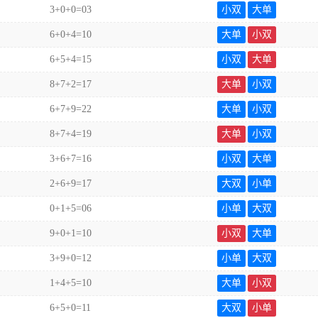
3+0+0=03
小双
大单
6+0+4=10
大单
小双
6+5+4=15
小双
大单
8+7+2=17
大单
小双
6+7+9=22
大单
小双
8+7+4=19
大单
小双
3+6+7=16
小双
大单
2+6+9=17
大双
小单
0+1+5=06
小单
大双
9+0+1=10
小双
大单
3+9+0=12
小单
大双
1+4+5=10
大单
小双
6+5+0=11
大双
小单