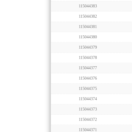
115044383
115044382
115044381
115044380
115044379
115044378
115044377
115044376
115044375
115044374
115044373
115044372
115044371