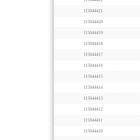
115044421
115044420
115044419
115044418
115044417
115044416
115044415
115044414
115044413
115044412
115044411
115044410