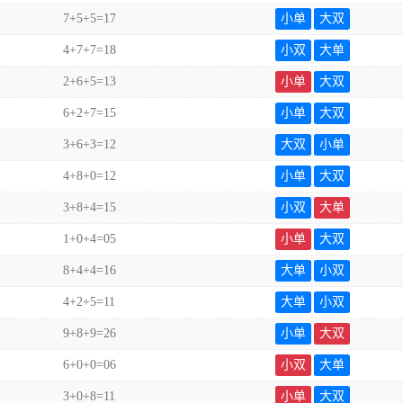
7+5+5=17
小单
大双
4+7+7=18
小双
大单
2+6+5=13
小单
大双
6+2+7=15
小单
大双
3+6+3=12
大双
小单
4+8+0=12
小单
大双
3+8+4=15
小双
大单
1+0+4=05
小单
大双
8+4+4=16
大单
小双
4+2+5=11
大单
小双
9+8+9=26
小单
大双
6+0+0=06
小双
大单
3+0+8=11
小单
大双