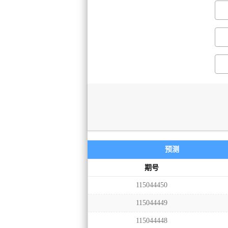
预测
期号
115044450
115044449
115044448