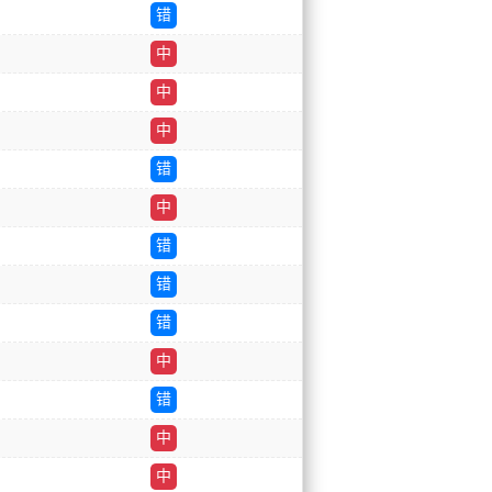
错
中
中
中
错
中
错
错
错
中
错
中
中