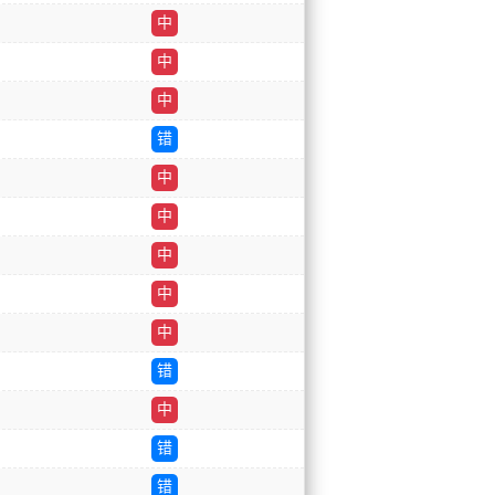
中
中
中
错
中
中
中
中
中
错
中
错
错