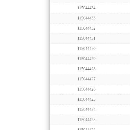
115044434
115044433
115044432
115044431
115044430
115044429
115044428
115044427
115044426
115044425
115044424
115044423
115044422