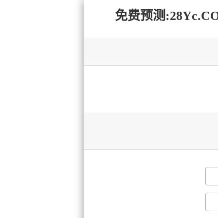
免费预测:28Yc.