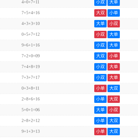
4+0+7=11
小双
大单
7+5+4=16
大双
小单
4+3+3=10
大单
小双
0+5+7=12
小双
大单
9+6+1=16
小双
大单
7+2+0=09
大双
小单
7+4+8=19
小双
大单
7+3+7=17
小双
大单
0+3+8=11
小单
大双
2+8+6=16
小单
大双
5+0+1=06
大单
小双
2+8+2=12
小单
大双
9+1+3=13
小单
大双