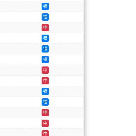
错
错
中
错
错
错
中
中
错
错
中
中
中