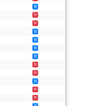
错
中
中
错
错
错
错
中
中
错
中
中
错