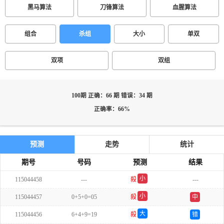
黑马算法
刀锋算法
血腥算法
组合
杀组
大小
单双
双项
双组
100期 正确：66 期 错误：34 期
正确率：66%
预测
走势
统计
期号
号码
预测
结果
小
115044458
---
殺
---
双
小
115044457
0+5+0=05
殺
中
双
大
115044456
6+4+9=19
殺
错
单