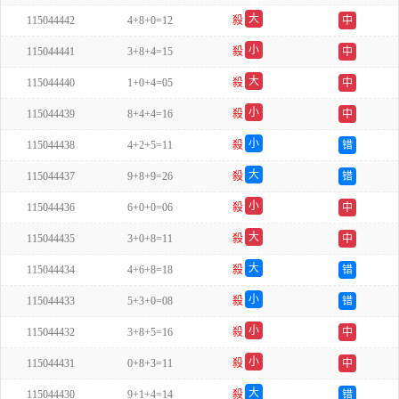
双
大
115044442
4+8+0=12
殺
中
单
小
115044441
3+8+4=15
殺
中
双
大
115044440
1+0+4=05
殺
中
双
小
115044439
8+4+4=16
殺
中
单
小
115044438
4+2+5=11
殺
错
单
大
115044437
9+8+9=26
殺
错
双
小
115044436
6+0+0=06
殺
中
单
大
115044435
3+0+8=11
殺
中
单
大
115044434
4+6+8=18
殺
错
双
小
115044433
5+3+0=08
殺
错
双
小
115044432
3+8+5=16
殺
中
单
小
115044431
0+8+3=11
殺
中
双
大
115044430
9+1+4=14
殺
错