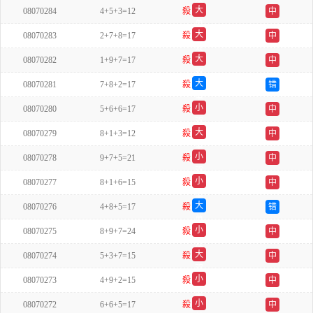
大
08070284
4+5+3=12
殺
中
单
大
08070283
2+7+8=17
殺
中
双
大
08070282
1+9+7=17
殺
中
双
大
08070281
7+8+2=17
殺
错
单
小
08070280
5+6+6=17
殺
中
双
大
08070279
8+1+3=12
殺
中
单
小
08070278
9+7+5=21
殺
中
双
小
08070277
8+1+6=15
殺
中
单
大
08070276
4+8+5=17
殺
错
单
小
08070275
8+9+7=24
殺
中
双
大
08070274
5+3+7=15
殺
中
双
小
08070273
4+9+2=15
殺
中
单
小
08070272
6+6+5=17
殺
中