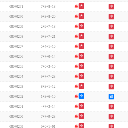
单
大
08070271
7+3+8=18
殺
中
单
大
08070270
9+3+8=20
殺
中
单
小
08070269
2+9+7=18
殺
中
单
大
08070268
6+8+7=21
殺
中
双
大
08070267
5+4+1=10
殺
中
单
小
08070266
7+7+0=14
殺
中
双
小
08070265
7+0+3=10
殺
中
单
小
08070264
9+7+7=23
殺
中
单
大
08070263
8+3+1=12
殺
中
双
小
08070262
1+3+6=10
殺
错
双
小
08070261
4+7+3=14
殺
中
单
小
08070260
7+7+9=23
殺
中
单
小
08070259
0+0+1=01
殺
中