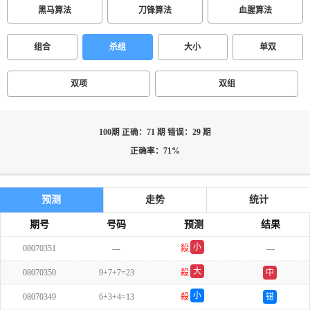
黑马算法
刀锋算法
血腥算法
组合
杀组
大小
单双
双项
双组
100期 正确：71 期 错误：29 期
正确率：71%
预测
走势
统计
期号
号码
预测
结果
小
08070351
---
殺
---
单
大
08070350
9+7+7=23
殺
中
双
小
08070349
6+3+4=13
殺
错
单