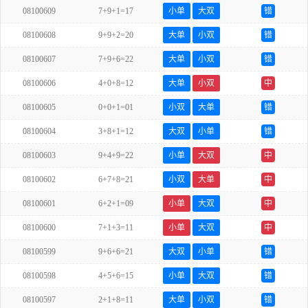
08100609
7+9+1=17
小单
大双
错
08100608
9+9+2=20
大单
小双
错
08100607
7+9+6=22
大单
小双
错
08100606
4+0+8=12
大单
小双
中
08100605
0+0+1=01
小双
大单
错
08100604
3+8+1=12
大双
小单
错
08100603
9+4+9=22
小单
大双
中
08100602
6+7+8=21
小双
大单
中
08100601
6+2+1=09
小单
大双
中
08100600
7+1+3=11
小单
大双
中
08100599
9+6+6=21
大双
小单
错
08100598
4+5+6=15
小单
大双
错
08100597
2+1+8=11
大单
小双
错