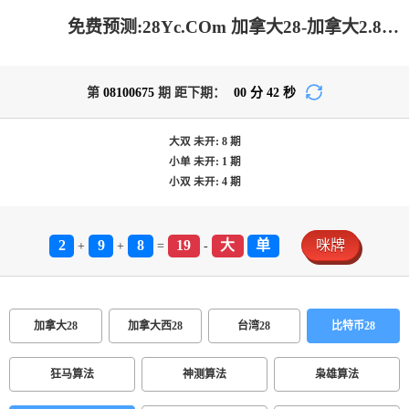
免费预测:28Yc.COm 加拿大28-加拿大2.8预测_极致火热优质的免费预测网站
第
08100675
期 距下期：
00
分
42
秒
大双
未开:
8
期
小单
未开:
1
期
小双
未开:
4
期
2
9
8
19
大
单
咪牌
+
+
=
-
加拿大28
加拿大西28
台湾28
比特币28
狂马算法
神测算法
枭雄算法