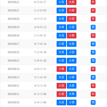
08100622
6+5+6=17
小双
大单
中
08100621
1+2+0=03
大双
小单
中
08100620
4+5+3=12
大单
小双
中
08100619
4+0+9=13
大单
小双
错
08100618
1+1+9=11
大双
小单
中
08100617
9+7+8=24
小双
大单
错
08100616
7+2+9=18
大单
小双
错
08100615
5+9+6=20
小双
大单
错
08100614
4+6+1=11
小单
大双
中
08100613
3+1+6=10
大双
小单
错
08100612
4+5+1=10
小双
大单
中
08100611
0+3+5=08
小双
大单
中
08100610
3+4+1=08
大双
小单
错