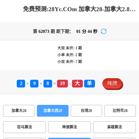
免费预测:28Yc.COm 加拿大28-加拿大2.8预测_极致火热优质的免费预测网站
第
62073
期 距下期：
01
分
44
秒
大双
未开:
1
期
小单
未开:
2
期
小双
未开:
7
期
2
9
8
19
大
单
咪牌
+
+
=
-
加拿大28
加拿大西28
台湾28
比特币28
狂马算法
神测算法
枭雄算法