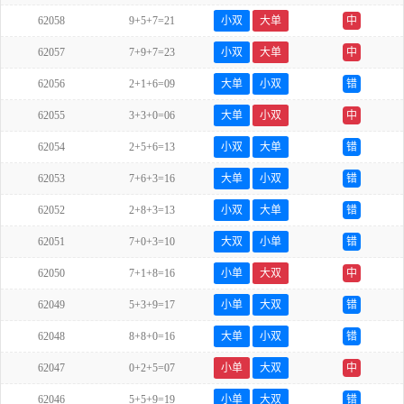
62058
9+5+7=21
小双
大单
中
62057
7+9+7=23
小双
大单
中
62056
2+1+6=09
大单
小双
错
62055
3+3+0=06
大单
小双
中
62054
2+5+6=13
小双
大单
错
62053
7+6+3=16
大单
小双
错
62052
2+8+3=13
小双
大单
错
62051
7+0+3=10
大双
小单
错
62050
7+1+8=16
小单
大双
中
62049
5+3+9=17
小单
大双
错
62048
8+8+0=16
大单
小双
错
62047
0+2+5=07
小单
大双
中
62046
5+5+9=19
小单
大双
错