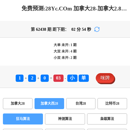
免费预测:28Yc.COm 加拿大28-加拿大2.8预测_极致火热优质的免费预测网站
第
62438
期 距下期：
02
分
54
秒
大单
未开:
1
期
大双
未开:
4
期
小双
未开:
2
期
1
2
0
03
小
单
咪牌
+
+
=
-
加拿大28
加拿大西28
台湾28
比特币28
狂马算法
神测算法
枭雄算法