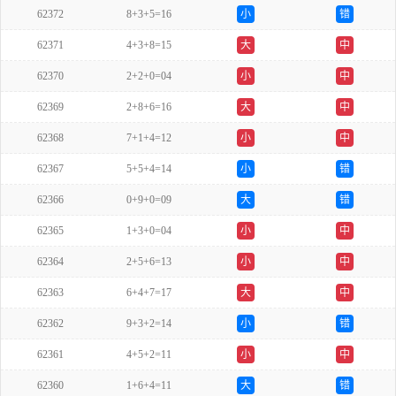
62372
8+3+5=16
小
错
62371
4+3+8=15
大
中
62370
2+2+0=04
小
中
62369
2+8+6=16
大
中
62368
7+1+4=12
小
中
62367
5+5+4=14
小
错
62366
0+9+0=09
大
错
62365
1+3+0=04
小
中
62364
2+5+6=13
小
中
62363
6+4+7=17
大
中
62362
9+3+2=14
小
错
62361
4+5+2=11
小
中
62360
1+6+4=11
大
错