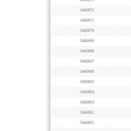
3466872
3466871
3466870
3466869
3466868
3466867
3466866
3466865
3466864
3466863
3466862
3466861