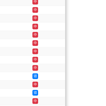
中
中
中
中
中
中
中
中
中
错
中
错
中