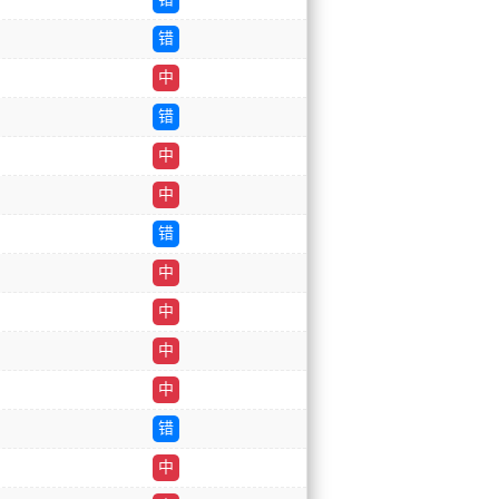
错
中
错
中
中
错
中
中
中
中
错
中