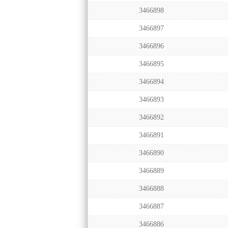
3466898
3466897
3466896
3466895
3466894
3466893
3466892
3466891
3466890
3466889
3466888
3466887
3466886