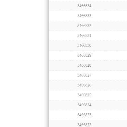
3466834
3466833
3466832
3466831
3466830
3466829
3466828
3466827
3466826
3466825
3466824
3466823
3466822