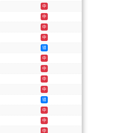
中
中
中
中
错
中
中
中
中
错
中
中
中