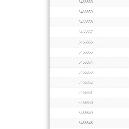
3466860
3466859
3466858
3466857
3466856
3466855
3466854
3466853
3466852
3466851
3466850
3466849
3466848