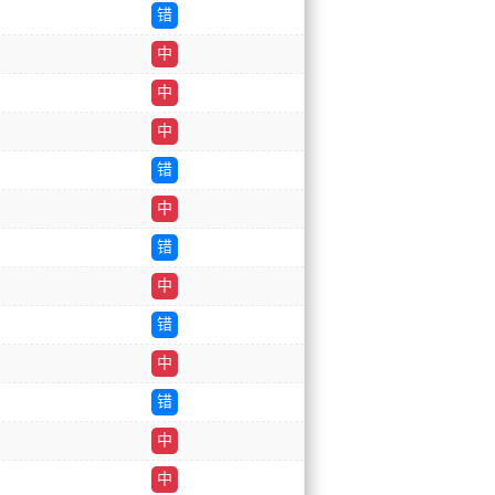
错
中
中
中
错
中
错
中
错
中
错
中
中