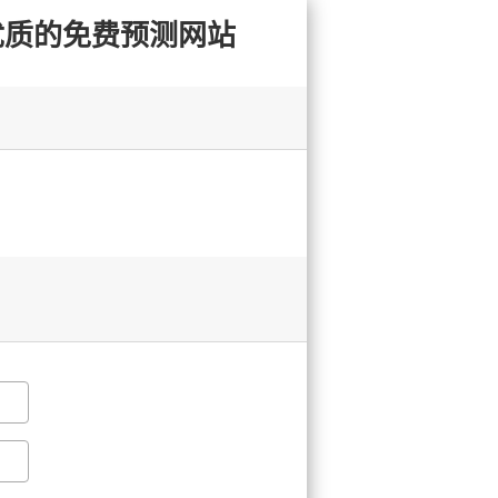
火热优质的免费预测网站