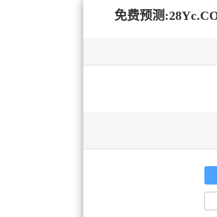
免费预测:28Yc.