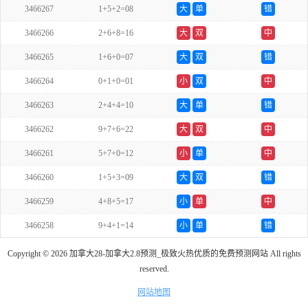
3466267
1+5+2=08
大
单
错
3466266
2+6+8=16
大
双
中
3466265
1+6+0=07
大
双
错
3466264
0+1+0=01
小
双
中
3466263
2+4+4=10
大
单
错
3466262
9+7+6=22
大
双
中
3466261
5+7+0=12
小
单
中
3466260
1+5+3=09
大
双
错
3466259
4+8+5=17
小
单
中
3466258
9+4+1=14
小
单
错
Copyright © 2026 加拿大28-加拿大2.8预测_极致火热优质的免费预测网站 All rights
reserved.
网站地图