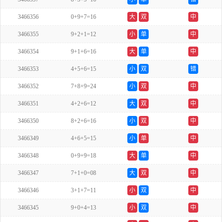
3466356
0+9+7=16
大
双
中
3466355
9+2+1=12
小
单
中
3466354
9+1+6=16
大
单
中
3466353
4+5+6=15
小
双
错
3466352
7+8+9=24
小
双
中
3466351
4+2+6=12
大
双
中
3466350
8+2+6=16
小
双
中
3466349
4+6+5=15
小
单
中
3466348
0+9+9=18
大
单
中
3466347
7+1+0=08
大
双
中
3466346
3+1+7=11
小
双
中
3466345
9+0+4=13
小
双
中